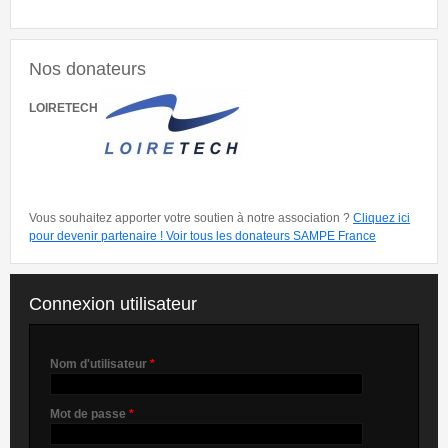
Nos donateurs
LOIRETECH
Vous souhaitez apporter votre soutien à notre association ?
Cliquez ici
pour devenir partenaire !
Voir tous les donateurs SAMPE France
Connexion utilisateur
Nom d'utilisateur
*
Mot de passe
*