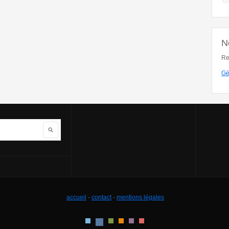
N
Re
Gé
Rechercher
accueil
-
contact
-
mentions légales