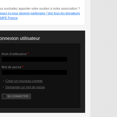
us souhaitez apporter votre soutien à notre association ?
iquez ici pour devenir partenaire !
Voir tous les donateurs
MPE France
onnexion utilisateur
Nom d'utilisateur
*
Mot de passe
*
Créer un nouveau compte
Demander un mot de passe