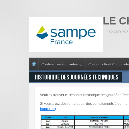
Aller au contenu principal
LE 
SOCIETY FOR
Menu principal
Conférences étudiantes
Concours Pont Composite
Historique des Journées Techniques
Veuillez trouver ci-dessous l'historique des journées T
Si vous avez des remarques, des compléments à donner, 
france.org
Capture d’écran 2025-11-23 102900.jpg