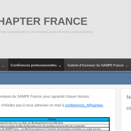
CHAPTER FRANCE
 THE ADVANCEMENT OF MATERIAL AND PROCESS ENGINEERING
Conférences professionnelles
Galerie d'honneur du SAMPE France
N
echniques du SAMPE France, pour agrandir cliquer dessus.
n'hésitez pas à nous adresser un mail à
conferences_jt@sampe-
CO