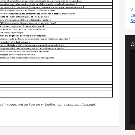
Vo
Cl
SA
C
chniques ont eu lieu en virtuelles, sans sponsor d'acceuil.